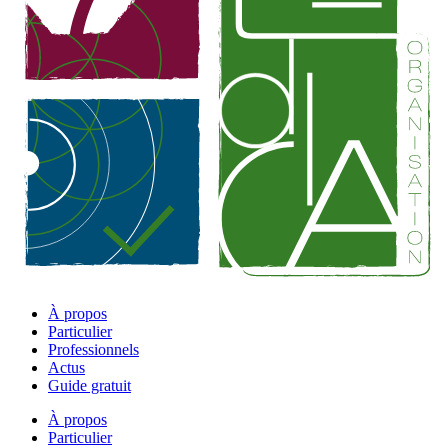
À propos
Particulier
Professionnels
Actus
Guide gratuit
À propos
Particulier