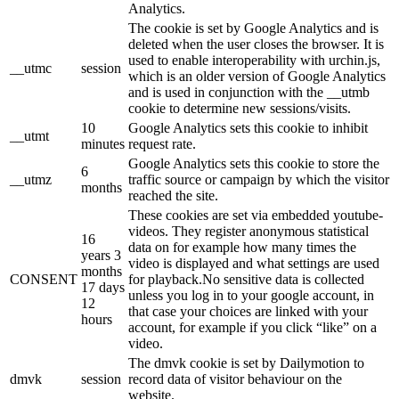
Analytics.
The cookie is set by Google Analytics and is
deleted when the user closes the browser. It is
used to enable interoperability with urchin.js,
__utmc
session
which is an older version of Google Analytics
and is used in conjunction with the __utmb
cookie to determine new sessions/visits.
10
Google Analytics sets this cookie to inhibit
__utmt
minutes
request rate.
Google Analytics sets this cookie to store the
6
__utmz
traffic source or campaign by which the visitor
months
reached the site.
These cookies are set via embedded youtube-
videos. They register anonymous statistical
16
data on for example how many times the
years 3
video is displayed and what settings are used
months
CONSENT
for playback.No sensitive data is collected
17 days
unless you log in to your google account, in
12
that case your choices are linked with your
hours
account, for example if you click “like” on a
video.
The dmvk cookie is set by Dailymotion to
dmvk
session
record data of visitor behaviour on the
website.