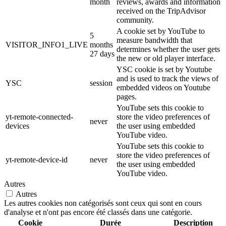
month
reviews, awards and information
received on the TripAdvisor
community.
A cookie set by YouTube to
5
measure bandwidth that
VISITOR_INFO1_LIVE
months
determines whether the user gets
27 days
the new or old player interface.
YSC cookie is set by Youtube
and is used to track the views of
YSC
session
embedded videos on Youtube
pages.
YouTube sets this cookie to
yt-remote-connected-
store the video preferences of
never
devices
the user using embedded
YouTube video.
YouTube sets this cookie to
store the video preferences of
yt-remote-device-id
never
the user using embedded
YouTube video.
Autres
Autres
Les autres cookies non catégorisés sont ceux qui sont en cours
d'analyse et n'ont pas encore été classés dans une catégorie.
Cookie
Durée
Description