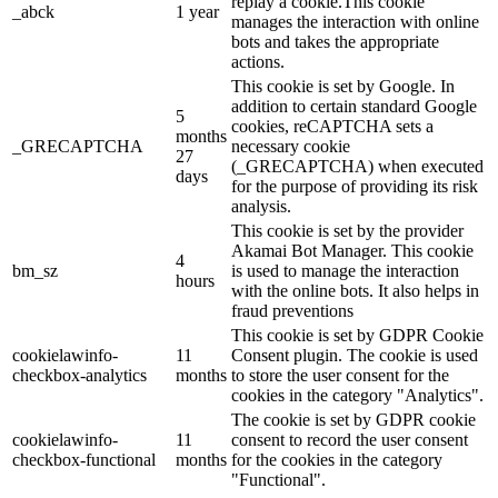
replay a cookie.This cookie
_abck
1 year
manages the interaction with online
bots and takes the appropriate
actions.
This cookie is set by Google. In
addition to certain standard Google
5
cookies, reCAPTCHA sets a
months
_GRECAPTCHA
necessary cookie
27
(_GRECAPTCHA) when executed
days
for the purpose of providing its risk
analysis.
This cookie is set by the provider
Akamai Bot Manager. This cookie
4
bm_sz
is used to manage the interaction
hours
with the online bots. It also helps in
fraud preventions
This cookie is set by GDPR Cookie
cookielawinfo-
11
Consent plugin. The cookie is used
checkbox-analytics
months
to store the user consent for the
cookies in the category "Analytics".
The cookie is set by GDPR cookie
cookielawinfo-
11
consent to record the user consent
checkbox-functional
months
for the cookies in the category
"Functional".