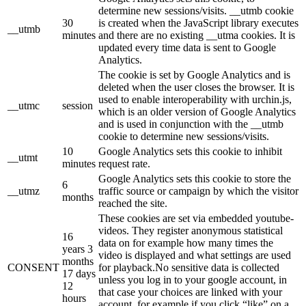
determine new sessions/visits. __utmb cookie
30
is created when the JavaScript library executes
__utmb
minutes
and there are no existing __utma cookies. It is
updated every time data is sent to Google
Analytics.
The cookie is set by Google Analytics and is
deleted when the user closes the browser. It is
used to enable interoperability with urchin.js,
__utmc
session
which is an older version of Google Analytics
and is used in conjunction with the __utmb
cookie to determine new sessions/visits.
10
Google Analytics sets this cookie to inhibit
__utmt
minutes
request rate.
Google Analytics sets this cookie to store the
6
__utmz
traffic source or campaign by which the visitor
months
reached the site.
These cookies are set via embedded youtube-
videos. They register anonymous statistical
16
data on for example how many times the
years 3
video is displayed and what settings are used
months
CONSENT
for playback.No sensitive data is collected
17 days
unless you log in to your google account, in
12
that case your choices are linked with your
hours
account, for example if you click “like” on a