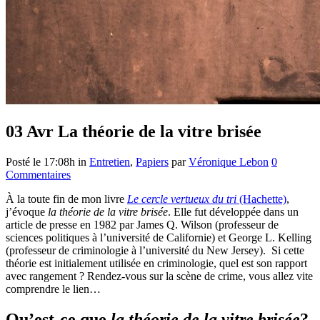
03 Avr
La théorie de la vitre brisée
Posté le 17:08h
in
Entretien
,
Papiers
par
Véronique Lebon
0
Commentaires
À la toute fin de mon livre
Le cercle vertueux du tri
(Hachette)
,
j’évoque
la théorie de la vitre brisée
. Elle fut développée dans un
article de presse en 1982 par James Q. Wilson (professeur de
sciences politiques à l’université de Californie) et George L. Kelling
(professeur de criminologie à l’université du New Jersey). Si cette
théorie est initialement utilisée en criminologie, quel est son rapport
avec rangement ? Rendez-vous sur la scène de crime, vous allez vite
comprendre le lien…
Qu’est-ce que
la théorie de la vitre brisée
?