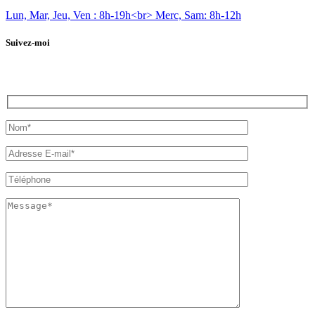
Lun, Mar, Jeu, Ven : 8h-19h<br> Merc, Sam: 8h-12h
Suivez-moi