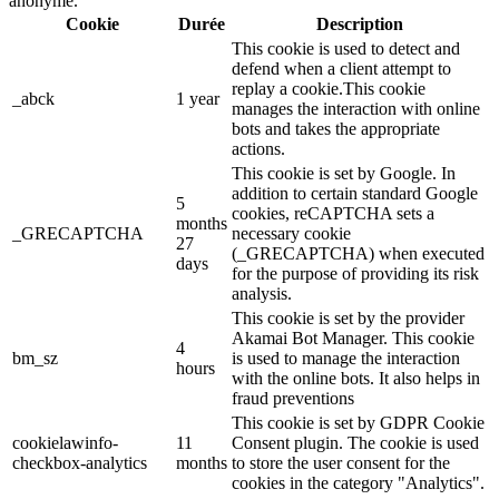
anonyme.
Cookie
Durée
Description
This cookie is used to detect and
defend when a client attempt to
replay a cookie.This cookie
_abck
1 year
manages the interaction with online
bots and takes the appropriate
actions.
This cookie is set by Google. In
addition to certain standard Google
5
cookies, reCAPTCHA sets a
months
_GRECAPTCHA
necessary cookie
27
(_GRECAPTCHA) when executed
days
for the purpose of providing its risk
analysis.
This cookie is set by the provider
Akamai Bot Manager. This cookie
4
bm_sz
is used to manage the interaction
hours
with the online bots. It also helps in
fraud preventions
This cookie is set by GDPR Cookie
cookielawinfo-
11
Consent plugin. The cookie is used
checkbox-analytics
months
to store the user consent for the
cookies in the category "Analytics".