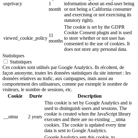
usprivacy
1
information about an end-user being
month
or not being a California consumer
and exercising or not exercising its
statutory right).
The cookie is set by the GDPR
Cookie Consent plugin and is used
11
viewed_cookie_policy
to store whether or not user has
months
consented to the use of cookies. It
does not store any personal data.
Statistiques
Statistiques
Ces cookies sont utilisés par Google Analytics. Ils récoltent, de
façon anonyme, toutes les données statistiques du site internet : les
données relatives au trafic, aux campagnes, mais aussi au
comportement des utilisateurs, comme par exemple le nombre de
visiteurs, le nombre de sessions, etc.
Cookie
Durée
Description
This cookie is set by Google Analytics and is
used to distinguish users and sessions. The
cookie is created when the JavaScript library
__utma
2 years
executes and there are no existing __utma
cookies. The cookie is updated every time
data is sent to Google Analytics.
Google Analytics sets this cookie, to