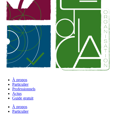
À propos
Particulier
Professionnels
Actus
Guide gratuit
À propos
Particulier