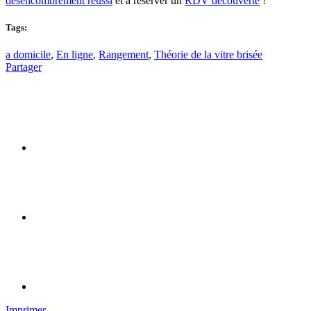
désencombrement réussi
et à réserver un
RDV découverte
!
Tags:
a domicile
,
En ligne
,
Rangement
,
Théorie de la vitre brisée
Partager
Imprimer