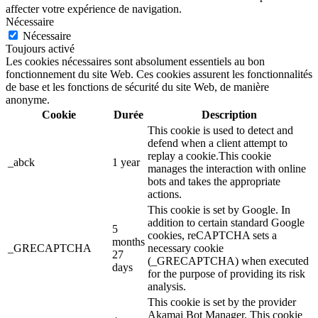
affecter votre expérience de navigation.
Nécessaire
Nécessaire
Toujours activé
Les cookies nécessaires sont absolument essentiels au bon
fonctionnement du site Web. Ces cookies assurent les fonctionnalités
de base et les fonctions de sécurité du site Web, de manière
anonyme.
Cookie
Durée
Description
This cookie is used to detect and
defend when a client attempt to
replay a cookie.This cookie
_abck
1 year
manages the interaction with online
bots and takes the appropriate
actions.
This cookie is set by Google. In
addition to certain standard Google
5
cookies, reCAPTCHA sets a
months
_GRECAPTCHA
necessary cookie
27
(_GRECAPTCHA) when executed
days
for the purpose of providing its risk
analysis.
This cookie is set by the provider
Akamai Bot Manager. This cookie