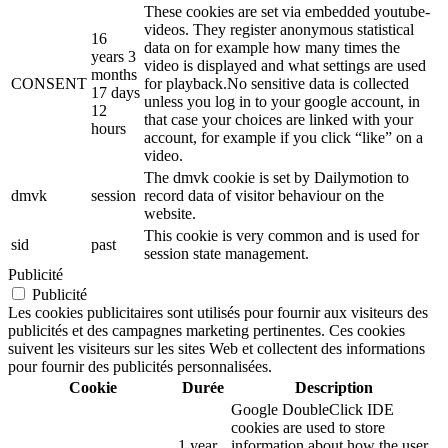
These cookies are set via embedded youtube-
videos. They register anonymous statistical
16
data on for example how many times the
years 3
video is displayed and what settings are used
months
CONSENT
for playback.No sensitive data is collected
17 days
unless you log in to your google account, in
12
that case your choices are linked with your
hours
account, for example if you click “like” on a
video.
The dmvk cookie is set by Dailymotion to
dmvk
session
record data of visitor behaviour on the
website.
This cookie is very common and is used for
sid
past
session state management.
Publicité
Publicité
Les cookies publicitaires sont utilisés pour fournir aux visiteurs des
publicités et des campagnes marketing pertinentes. Ces cookies
suivent les visiteurs sur les sites Web et collectent des informations
pour fournir des publicités personnalisées.
Cookie
Durée
Description
Google DoubleClick IDE
cookies are used to store
1 year
information about how the user