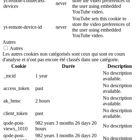
yt-remote-connected-
store the video preferences of
never
devices
the user using embedded
YouTube video.
YouTube sets this cookie to
store the video preferences of
yt-remote-device-id
never
the user using embedded
YouTube video.
Autres
Autres
Les autres cookies non catégorisés sont ceux qui sont en cours
d'analyse et n'ont pas encore été classés dans une catégorie.
Cookie
Durée
Description
No description
_mcid
1 year
available.
No description
access_token
past
available.
No description
ak_bmsc
2 hours
available.
No description
client_token
past
available.
qode-post-
982 years 3 months 26 days 20
No description
views_1010
hours
qode-post-
982 years 3 months 26 days 20
No description