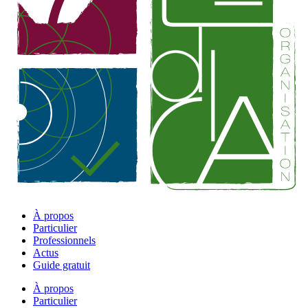
À propos
Particulier
Professionnels
Actus
Guide gratuit
À propos
Particulier