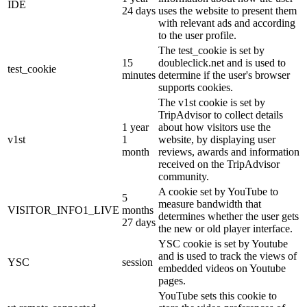
IDE
24 days
uses the website to present them
with relevant ads and according
to the user profile.
The test_cookie is set by
15
doubleclick.net and is used to
test_cookie
minutes
determine if the user's browser
supports cookies.
The v1st cookie is set by
TripAdvisor to collect details
1 year
about how visitors use the
v1st
1
website, by displaying user
month
reviews, awards and information
received on the TripAdvisor
community.
A cookie set by YouTube to
5
measure bandwidth that
VISITOR_INFO1_LIVE
months
determines whether the user gets
27 days
the new or old player interface.
YSC cookie is set by Youtube
and is used to track the views of
YSC
session
embedded videos on Youtube
pages.
YouTube sets this cookie to