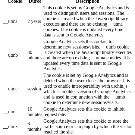
Cookie
Durée
Description
This cookie is set by Google Analytics and is
used to distinguish users and sessions. The
cookie is created when the JavaScript library
__utma
2 years
executes and there are no existing __utma
cookies. The cookie is updated every time
data is sent to Google Analytics.
Google Analytics sets this cookie, to
determine new sessions/visits. __utmb cookie
30
is created when the JavaScript library executes
__utmb
minutes
and there are no existing __utma cookies. It is
updated every time data is sent to Google
Analytics.
The cookie is set by Google Analytics and is
deleted when the user closes the browser. It is
used to enable interoperability with urchin.js,
__utmc
session
which is an older version of Google Analytics
and is used in conjunction with the __utmb
cookie to determine new sessions/visits.
10
Google Analytics sets this cookie to inhibit
__utmt
minutes
request rate.
Google Analytics sets this cookie to store the
6
__utmz
traffic source or campaign by which the visitor
months
reached the site.