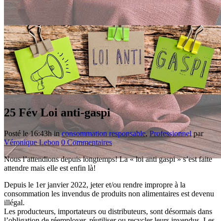
25 Fév
Loi anti-gaspi
Posté le 16:43h
in
consommation responsable
,
Professionnel
par
Véronique Lebon
0 Commentaires
Nous l’attendions depuis longtemps! La « loi anti gaspi » s’est faite
attendre mais elle est enfin là!
Depuis le 1er janvier 2022, jeter et/ou rendre impropre à la
consommation les invendus de produits non alimentaires est devenu
illégal.
Les producteurs, importateurs ou distributeurs, sont désormais dans
l’obligation de réemployer, réutiliser ou recycler leurs invendus. Les