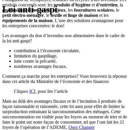
produits concernés sont: les
produits d’hygiène
et
d’entretien
, la
Loi anti-gaspi
puériculture et les
jouets et jeux
, les
fournitures scolaires
, le
petit électro-ménager
, le
textile et linge de maison
et les
équipements de la maison
.
L’une des solutions avantageuse pour
les entreprises concernées: le don!
Les avantages du
don d’invendus non alimentaires dans le cadre de
la loi anti gaspi?
contribution à l’économie circulaire,
limitation du gaspillage,
lutte contre la précarité,
nombreux avantages fiscaux.
Comment ça marche pour les entreprises? Vous trouverez la réponse
dans cet article du Ministère de l’économie et des finances:
Cliquez
ICI
pour lire l’article
Mais au delà des avantages fiscaux et de l’incitation à produire de
façon raisonnable et raisonnée, cette loi aura pour effet de limiter la
surproduction entrainant la surconsommation des ménages. Cette
surconsommation est visible pour les foyers au moment de trier et de
faire le point sur notre façon de consommer, tel que l’ont fait les 21
foyers de l’opération de l’ADEME,
Osez Changer