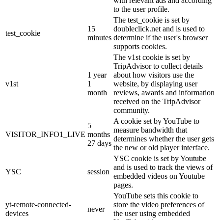
with relevant ads and according
to the user profile.
The test_cookie is set by
15
doubleclick.net and is used to
test_cookie
minutes
determine if the user's browser
supports cookies.
The v1st cookie is set by
TripAdvisor to collect details
1 year
about how visitors use the
v1st
1
website, by displaying user
month
reviews, awards and information
received on the TripAdvisor
community.
A cookie set by YouTube to
5
measure bandwidth that
VISITOR_INFO1_LIVE
months
determines whether the user gets
27 days
the new or old player interface.
YSC cookie is set by Youtube
and is used to track the views of
YSC
session
embedded videos on Youtube
pages.
YouTube sets this cookie to
yt-remote-connected-
store the video preferences of
never
devices
the user using embedded