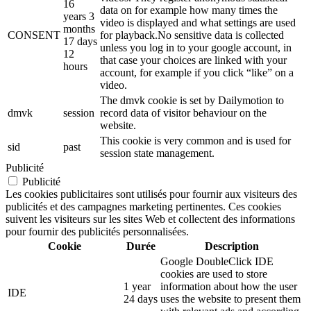
16
data on for example how many times the
years 3
video is displayed and what settings are used
months
CONSENT
for playback.No sensitive data is collected
17 days
unless you log in to your google account, in
12
that case your choices are linked with your
hours
account, for example if you click “like” on a
video.
The dmvk cookie is set by Dailymotion to
dmvk
session
record data of visitor behaviour on the
website.
This cookie is very common and is used for
sid
past
session state management.
Publicité
Publicité
Les cookies publicitaires sont utilisés pour fournir aux visiteurs des
publicités et des campagnes marketing pertinentes. Ces cookies
suivent les visiteurs sur les sites Web et collectent des informations
pour fournir des publicités personnalisées.
Cookie
Durée
Description
Google DoubleClick IDE
cookies are used to store
1 year
information about how the user
IDE
24 days
uses the website to present them