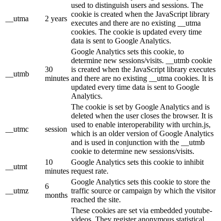
used to distinguish users and sessions. The
cookie is created when the JavaScript library
__utma
2 years
executes and there are no existing __utma
cookies. The cookie is updated every time
data is sent to Google Analytics.
Google Analytics sets this cookie, to
determine new sessions/visits. __utmb cookie
30
is created when the JavaScript library executes
__utmb
minutes
and there are no existing __utma cookies. It is
updated every time data is sent to Google
Analytics.
The cookie is set by Google Analytics and is
deleted when the user closes the browser. It is
used to enable interoperability with urchin.js,
__utmc
session
which is an older version of Google Analytics
and is used in conjunction with the __utmb
cookie to determine new sessions/visits.
10
Google Analytics sets this cookie to inhibit
__utmt
minutes
request rate.
Google Analytics sets this cookie to store the
6
__utmz
traffic source or campaign by which the visitor
months
reached the site.
These cookies are set via embedded youtube-
videos. They register anonymous statistical