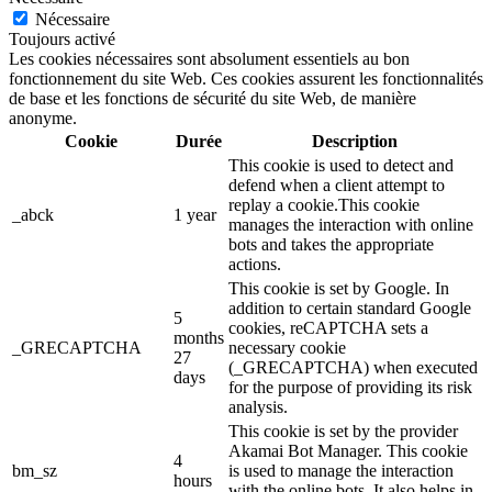
Nécessaire
Toujours activé
Les cookies nécessaires sont absolument essentiels au bon
fonctionnement du site Web. Ces cookies assurent les fonctionnalités
de base et les fonctions de sécurité du site Web, de manière
anonyme.
Cookie
Durée
Description
This cookie is used to detect and
defend when a client attempt to
replay a cookie.This cookie
_abck
1 year
manages the interaction with online
bots and takes the appropriate
actions.
This cookie is set by Google. In
addition to certain standard Google
5
cookies, reCAPTCHA sets a
months
_GRECAPTCHA
necessary cookie
27
(_GRECAPTCHA) when executed
days
for the purpose of providing its risk
analysis.
This cookie is set by the provider
Akamai Bot Manager. This cookie
4
bm_sz
is used to manage the interaction
hours
with the online bots. It also helps in