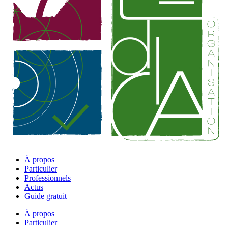
À propos
Particulier
Professionnels
Actus
Guide gratuit
À propos
Particulier