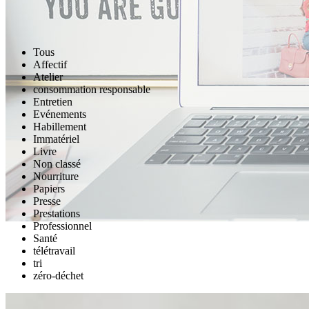
Tous
Affectif
Atelier
consommation responsable
Entretien
Evénements
Habillement
Immatériel
Livre
Non classé
Nourriture
Papiers
Presse
Prestations
Professionnel
Santé
télétravail
tri
zéro-déchet