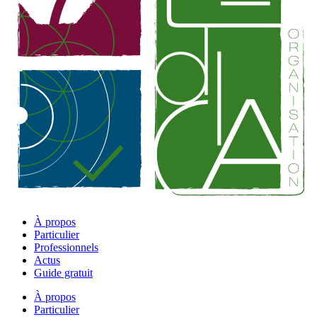
À propos
Particulier
Professionnels
Actus
Guide gratuit
À propos
Particulier